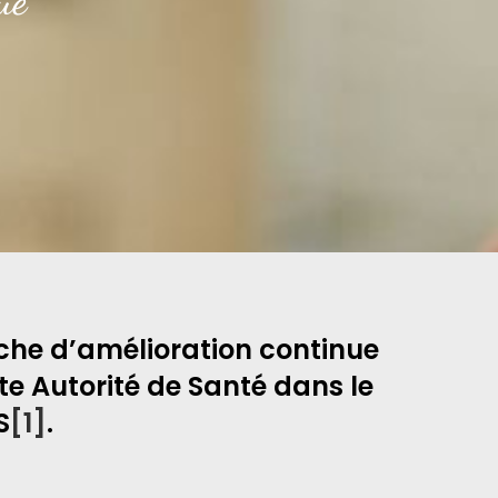
ue
he d’amélioration continue
te Autorité de Santé dans le
S
[1]
.